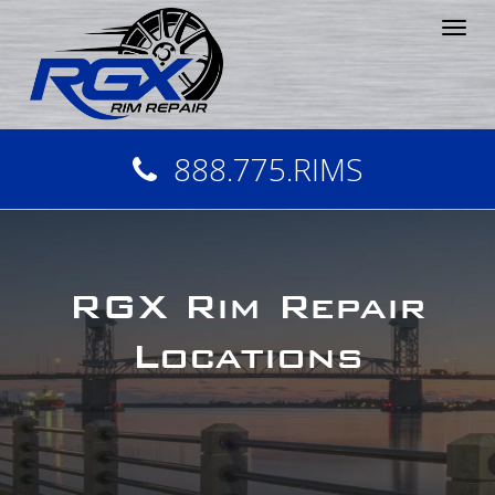
Tog
nav
888.775.RIMS
RGX Rim Repair
Locations