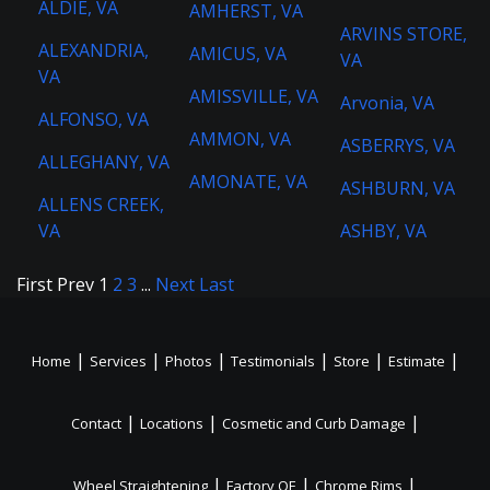
ALDIE, VA
AMHERST, VA
ARVINS STORE,
ALEXANDRIA,
AMICUS, VA
VA
VA
AMISSVILLE, VA
Arvonia, VA
ALFONSO, VA
AMMON, VA
ASBERRYS, VA
ALLEGHANY, VA
AMONATE, VA
ASHBURN, VA
ALLENS CREEK,
VA
ASHBY, VA
First
Prev
1
2
3
...
Next
Last
|
|
|
|
|
|
Home
Services
Photos
Testimonials
Store
Estimate
|
|
|
Contact
Locations
Cosmetic and Curb Damage
|
|
|
Wheel Straightening
Factory OE
Chrome Rims